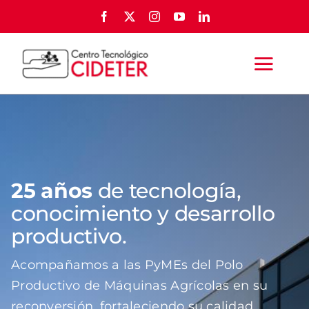
Skip
to
content
Togg
Navi
INICIO
QUIÉNES SOMOS
25 años
de tecnología,
conocimiento y desarrollo
SOCIOS
productivo.
SERVICIOS
Acompañamos a las PyMEs del Polo
Productivo de Máquinas Agrícolas en su
FERIA AGTECH Y AGROPARTES
reconversión, fortaleciendo su calidad,