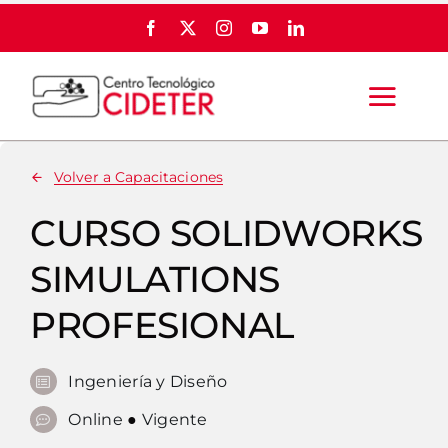
Skip
to
content
Togg
Navi
Volver a Capacitaciones
INICIO
CURSO SOLIDWORKS
QUIÉNES SOMOS
SIMULATIONS
SOCIOS
PROFESIONAL
SERVICIOS
Ingeniería y Diseño
Online
●
Vigente
FERIA AGTECH Y AGROPARTES