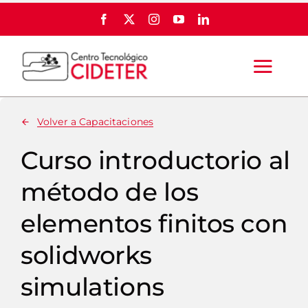
Skip
to
content
Togg
Navi
Volver a Capacitaciones
INICIO
Curso introductorio al
QUIÉNES SOMOS
método de los
SOCIOS
elementos finitos con
solidworks
SERVICIOS
simulations
FERIA AGTECH Y AGROPARTES